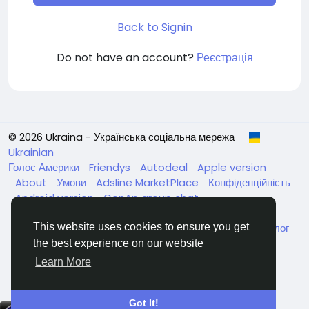
Back to Signin
Do not have an account?
Реєстрація
© 2026 Ukraina - Українська соціальна мережа
Ukrainian
Голос Америки
Friendys
Autodeal
Apple version
About
Умови
Adsline MarketPlace
Конфіденційність
Android version
GenAp group chat
ЧатУкраїнаАндройд
ЧатУкраинаApple
VinCheck
Нагодуйте голодних та безпритульних в Україні
Каталог
This website uses cookies to ensure you get
the best experience on our website
Learn More
Got It!