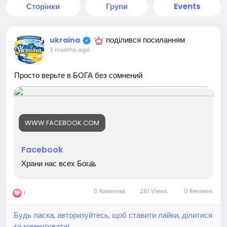
Сторінки
Групи
Events
поділився посиланням
ukraina
3 months ago
Просто верьте в БОГА без сомнений
WWW.FACEBOOK.COM
Facebook
Храни нас всех Бог🙏
0 Коментарі
261 Views
0 Reviews
1
Будь ласка, авторизуйтесь, щоб ставити лайки, ділитися
та коментувати!