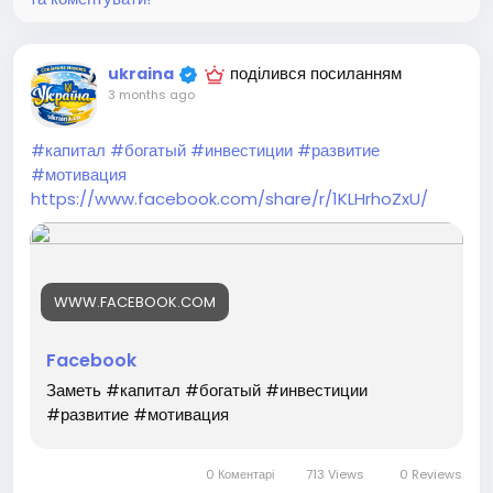
поділився посиланням
ukraina
3 months ago
#капитал
#богатый
#инвестиции
#развитие
#мотивация
https://www.facebook.com/share/r/1KLHrhoZxU/
WWW.FACEBOOK.COM
Facebook
Заметь #капитал #богатый #инвестиции
#развитие #мотивация
0 Коментарі
713 Views
0 Reviews