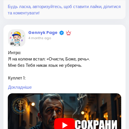
Будь ласка, авторизуйтесь, щоб ставити лайки, ділитися
та коментувати!
Gennyk Page
4 months ago
Интро:
Я на колени встал: «Очисти, Боже, речь».
Мне без Тебя никак язык не уберечь.
Куплет 1:
Я был мастак на слово, на резкий приговор,
Докладніше
И чью-то слабость обращал в насмешливый позор.
За столом подзадоривал, подливал в огонь масла,
И думал: «Это шутки», — а в сердце всё погасло.
Я мог одним намёком украсть чужой покой,
И оправдать себя легко: «Да что вы, я же свой».
Но после разговоров, когда затихнет двор,
Мне совесть шепчет строго: «Грех — твой разговор».