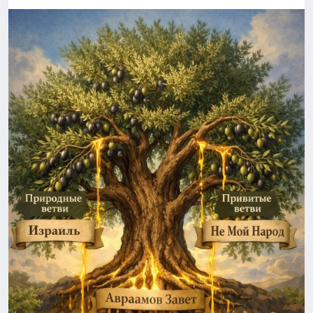
спасётся»🤔 в оригинале:
Припев 2 (радость освобождения):
💥Римл. 11:26
Спасибо, Иисус Христос: Ты мой язык смирил,
"и так весь Израиль спасется, как написано:
Ты мне простил злословье, Ты сердце обновил.
«придет от Сиона Избавитель, и отвратит нечестие от
Теперь мои слова — не нож, не злой прицел,
Иакова."
Пусть в них звучит Твой мир, чтоб ближнего согрел.
Я благословляю тех, кого когда-то ранил,
🛎Два уровня Израиля в Писании:
И верю: Ты исцелишь, что я словами растревожил.
Ты дал мне мир внутри, Ты научил любить,
🎏1. Физический Израиль
Тебе хвала навеки — мне с Тобою жить.
потомки Авраама, Исаака, Иакова
Бридж:
народ завета по плоти
Когда меня несёт на злую остроту,
Напомни мне, Господь, про милость и крест Твой.
💥Рим 9:4-5:
Пусть Дух Святой хранит во мне ту высоту:
"то есть Израильтян, которым принадлежат
Мне лучше быть в любви, чем правым над толпой.
усыновление и слава, и заветы, и законоположение, и
богослужение, и обетования; их и отцы, и от них
Финальный припев (ещё радостней):
Христос по плоти, сущий над всем Бог, благословенный
Спасибо, Иисус: я свободен от клейма,
во веки, аминь."
Мне больше не нужна чужая слабость для ума.