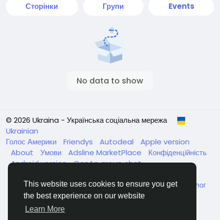
Сторінки
Групи
Events
No data to show
© 2026 Ukraina - Українська соціальна мережа
Ukrainian
Голос Америки
Friendys
Autodeal
Apple version
About
Умови
Adsline MarketPlace
Конфіденційність
Android version
GenAp group chat
ЧатУкраїнаАндройд
ЧатУкраинаApple
VinCheck
This website uses cookies to ensure you get
Нагодуйте голодних та безпритульних в Україні
Каталог
the best experience on our website
Learn More