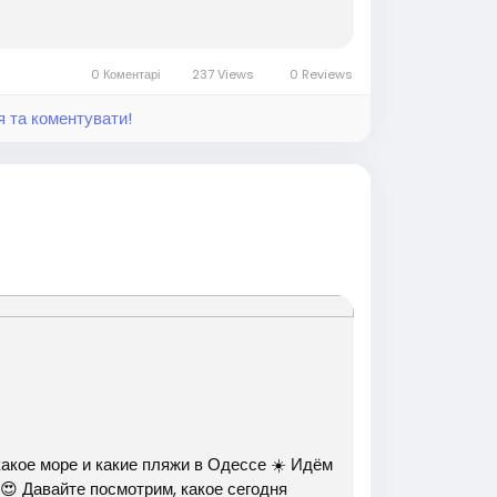
0 Коментарі
237 Views
0 Reviews
я та коментувати!
ое море и какие пляжи в Одессе ☀️ Идём
😍 Давайте посмотрим, какое сегодня