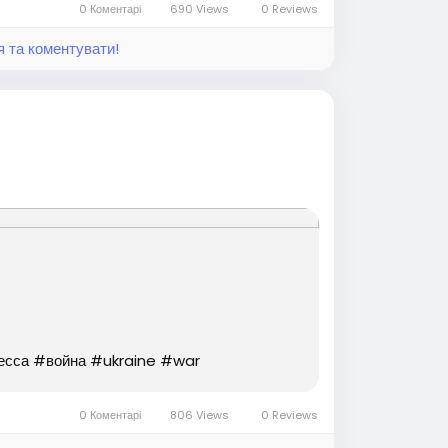
0 Коментарі
690 Views
0 Reviews
я та коментувати!
десса #война #ukraine #war
0 Коментарі
806 Views
0 Reviews