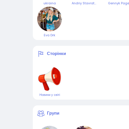
ukraina
Andriy Stavratiy
Gennyk Pag
Eva Drk
Сторінки
Новини у світі
Групи