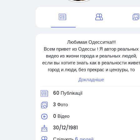
Любимая Одесситка!!!
Всем привет из Одессы ! Я автор реальных
видео из жизни города и реальных людей,
если вы хотите знать как в реальности живе
город и люди, без прекрас и цензуры, то
милости прошу ко мне . Всем рада, всех жду 
Докладніше
60 Публікації
3 Фото
0 Відео
30/12/1981
Слідують
6 людей