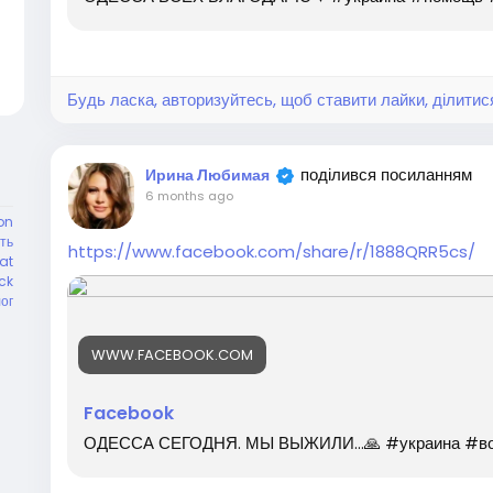
Будь ласка, авторизуйтесь, щоб ставити лайки, ділитис
поділився посиланням
Ирина Любимая
6 months ago
on
ть
https://www.facebook.com/share/r/1888QRR5cs/
at
ck
ог
WWW.FACEBOOK.COM
Facebook
ОДЕССА СЕГОДНЯ. МЫ ВЫЖИЛИ…🙏 #украина #вой