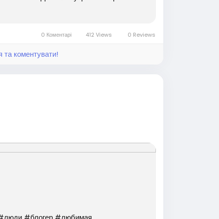
0 Коментарі
412 Views
0 Reviews
я та коментувати!
#люди #блогер #любимая