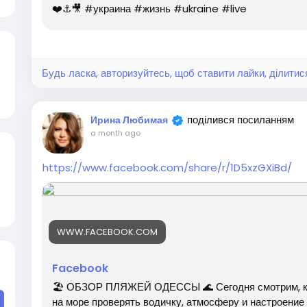
❤️⚓️🎥 #украина #жизнь #ukraine #live
Будь ласка, авторизуйтесь, щоб ставити лайки, ділитис
поділився посиланням
Ирина Любимая
a month ago
https://www.facebook.com/share/r/1D5xzGXiBd/
WWW.FACEBOOK.COM
Facebook
🏖️ ОБЗОР ПЛЯЖЕЙ ОДЕССЫ 🌊 Сегодня смотрим, как
на море проверять водичку, атмосферу и настроение 