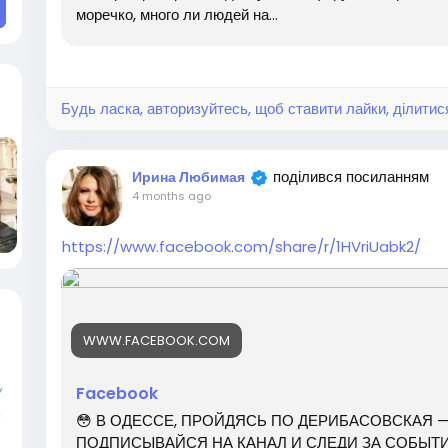
моречко, много ли людей на...
Будь ласка, авторизуйтесь, щоб ставити лайки, ділитис
поділився посиланням
Ирина Любимая
4 months ago
https://www.facebook.com/share/r/1HVriUabk2/
WWW.FACEBOOK.COM
Facebook
😳 В ОДЕССЕ, ПРОЙДЯСЬ ПО ДЕРИБАСОВСКАЯ —
ПОДПИСЫВАЙСЯ НА КАНАЛ И СЛЕДИ ЗА СОБЫТИЯ