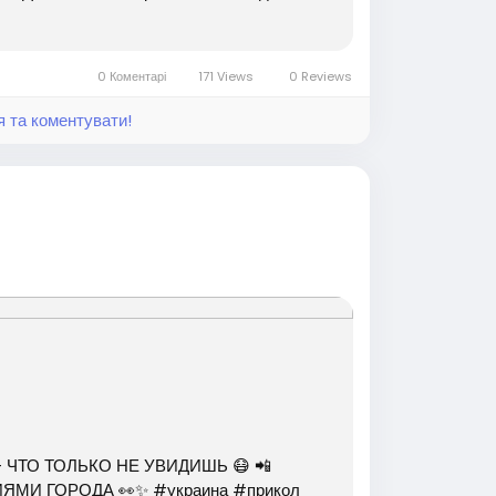
0 Коментарі
171 Views
0 Reviews
я та коментувати!
 ЧТО ТОЛЬКО НЕ УВИДИШЬ 😷 📲
МИ ГОРОДА 👀✨ #украина #прикол