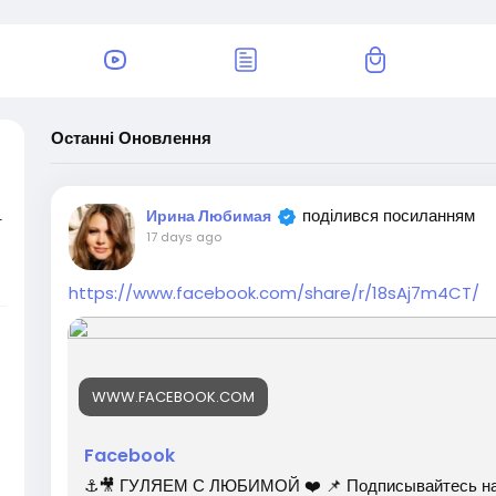
Останні Оновлення
поділився посиланням
Ирина Любимая
т
17 days ago
.
https://www.facebook.com/share/r/18sAj7m4CT/
WWW.FACEBOOK.COM
Facebook
⚓️🎥 ГУЛЯЕМ С ЛЮБИМОЙ ❤️ 📌 Подписывайтесь на к