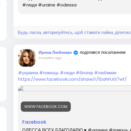
e
#люди #uraine #odessa
Будь ласка, авторизуйтесь, щоб ставити лайки, ділитис
поділився посиланням
Ирина Любимая
4 months ago
#украина
#помощь
#люди
#блогер
#любимая
https://www.facebook.com/share/r/1DahFUG7wf/
WWW.FACEBOOK.COM
Facebook
ОДЕССА ВСЕХ БЛАГОДАРЮ ♥️ #украина #помощь 