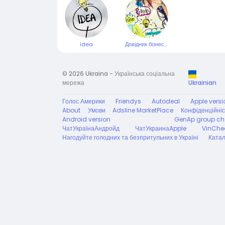
idea
Довідник бізнес-оголошень Створіть майбутнє, поділіться успіхом!!! Business classified directory
© 2026 Ukraina - Українська соціальна
мережа
Ukrainian
Голос Америки
Friendys
Autodeal
Apple versi
About
Умови
Adsline MarketPlace
Конфіденційніс
Android version
GenAp group ch
ЧатУкраїнаАндройд
ЧатУкраинаApple
VinChe
Нагодуйте голодних та безпритульних в Україні
Катал