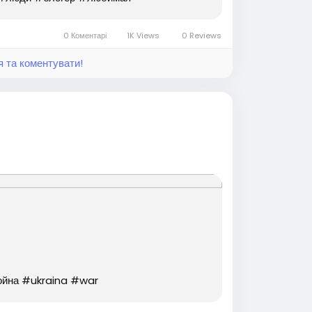
0 Коментарі
1K Views
0 Reviews
я та коментувати!
на #ukraina #war