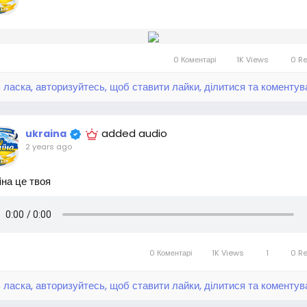
0 Коментарі
1K Views
0 R
 ласка, авторизуйтесь, щоб ставити лайки, ділитися та коментув
added audio
ukraina
2 years ago
iна це твоя
0 Коментарі
1K Views
1
0 R
 ласка, авторизуйтесь, щоб ставити лайки, ділитися та коментув