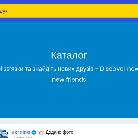
Каталог
ві зв’язки та знайдіть нових друзів - Discover
new friends
Додано фото
ukraina