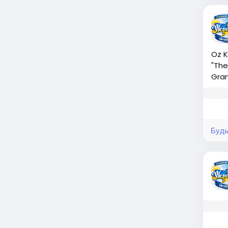
Oz K
"The
Gran
Будь