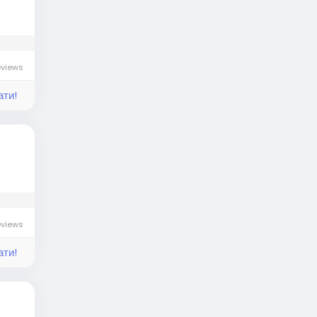
eviews
ати!
eviews
ати!