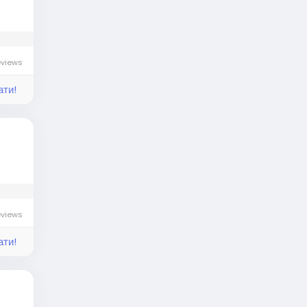
eviews
ати!
eviews
ати!