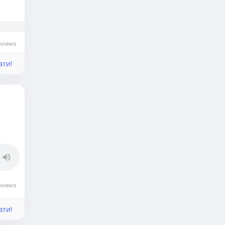
eviews
ати!
eviews
ати!