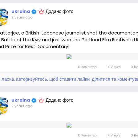
Додано фото
ukraina
2 years ago
atterjee, a British-Lebanese journalist shot the documentar
 Battle of the Kyiv and just won the Portland Film Festival's U
d Prize for Best Documentary!
0 Коментарі
1K Views
0 R
 ласка, авторизуйтесь, щоб ставити лайки, ділитися та коментув
Додано фото
ukraina
2 years ago
0 Коментарі
1K Views
0 R