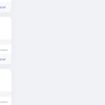
ати!
eviews
ати!
eviews