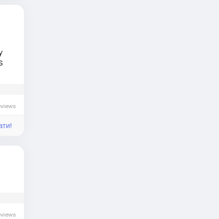
y
S
eviews
ати!
eviews