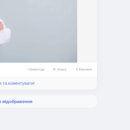
1 Коментарі
1K Views
0 Reviews
я та коментувати!
я відображення