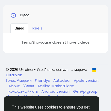
Відео
Відео
Reels
TemaShowcase doesn't have videos
© 2026 Ukraina - Українська соціальна мережа
Ukrainian
Голос Америки
Friendys
Autodeal
Apple version
About
Умови
Adsline MarketPlace
Конфіденційність
Android version
GenAp group
chat
ЧатУкраїнаАндройд
ЧатУкраинаApple
VinCheck
Нагодуйте голодних та безпритульних в
Україні
Каталог
This website uses cookies to ensure you get