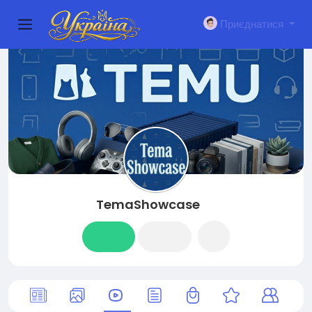
Приєднатися
TemaShowcase