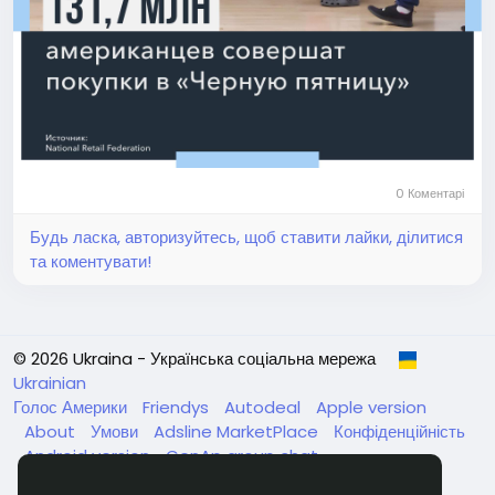
0 Коментарі
Будь ласка, авторизуйтесь, щоб ставити лайки, ділитися
та коментувати!
© 2026 Ukraina - Українська соціальна мережа
Ukrainian
Голос Америки
Friendys
Autodeal
Apple version
About
Умови
Adsline MarketPlace
Конфіденційність
Android version
GenAp group chat
ЧатУкраїнаАндройд
ЧатУкраинаApple
VinCheck