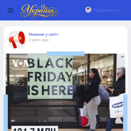
Приєднатися
Новини у світі
2 years ago
-