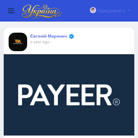
Приєднатися
Євгеній Маринич
a year ago
-