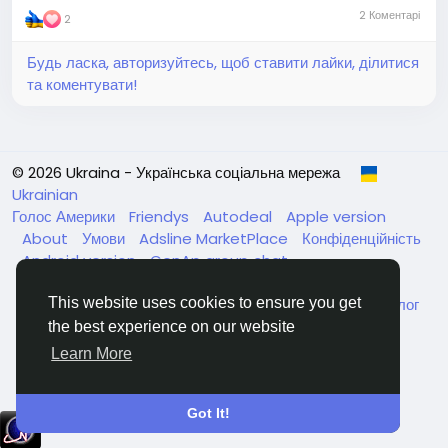
2 Коментарі
2
Будь ласка, авторизуйтесь, щоб ставити лайки, ділитися
та коментувати!
© 2026 Ukraina - Українська соціальна мережа
Ukrainian
Голос Америки
Friendys
Autodeal
Apple version
About
Умови
Adsline MarketPlace
Конфіденційність
Android version
GenAp group chat
ЧатУкраїнаАндройд
ЧатУкраинаApple
VinCheck
Нагодуйте голодних та безпритульних в Україні
Каталог
This website uses cookies to ensure you get
the best experience on our website
Learn More
Got It!