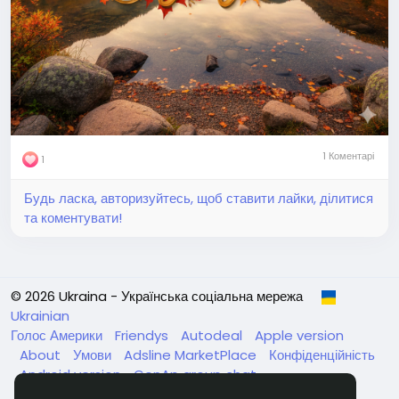
1 Коментарі
1
Будь ласка, авторизуйтесь, щоб ставити лайки, ділитися
та коментувати!
© 2026 Ukraina - Українська соціальна мережа
Ukrainian
Голос Америки
Friendys
Autodeal
Apple version
About
Умови
Adsline MarketPlace
Конфіденційність
Android version
GenAp group chat
ЧатУкраїнаАндройд
ЧатУкраинаApple
VinCheck