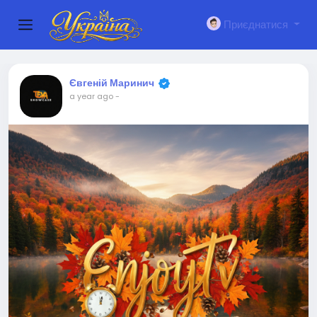
Приєднатися
Євгеній Маринич
a year ago
-