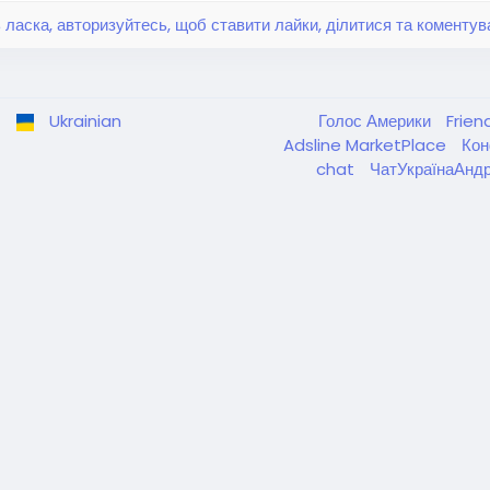
 ласка, авторизуйтесь, щоб ставити лайки, ділитися та коментув
Ukrainian
Голос Америки
Frien
Adsline MarketPlace
Кон
chat
ЧатУкраїнаАнд