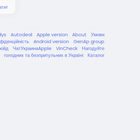
ати!
dys
Autodeal
Apple version
About
Умови
фіденційність
Android version
GenAp group
ройд
ЧатУкраинаApple
VinCheck
Нагодуйте
голодних та безпритульних в Україні
Каталог