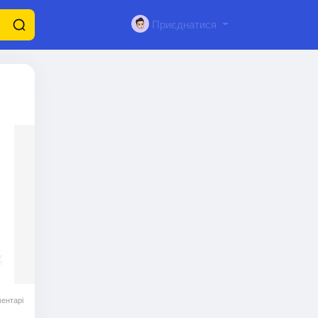
Приєднатися
ентарі