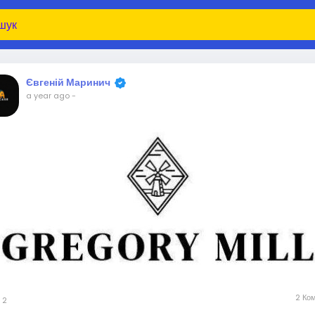
Євгеній Маринич
a year ago
-
2 Ком
2