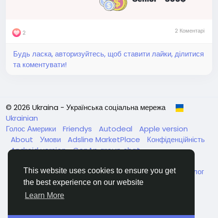
2 Коментарі
2
Будь ласка, авторизуйтесь, щоб ставити лайки, ділитися
та коментувати!
© 2026 Ukraina - Українська соціальна мережа
Ukrainian
Голос Америки
Friendys
Autodeal
Apple version
About
Умови
Adsline MarketPlace
Конфіденційність
Android version
GenAp group chat
ЧатУкраїнаАндройд
ЧатУкраинаApple
VinCheck
Нагодуйте голодних та безпритульних в Україні
Каталог
This website uses cookies to ensure you get
the best experience on our website
Learn More