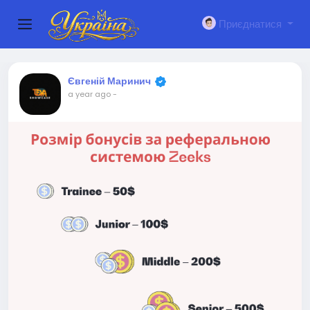
Приєднатися
Євгеній Маринич
a year ago
-