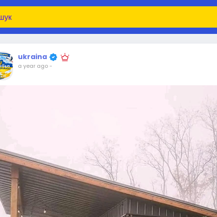
ukraina
a year ago
-