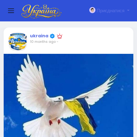
Приєднатися
ukraina
10 months ago
-