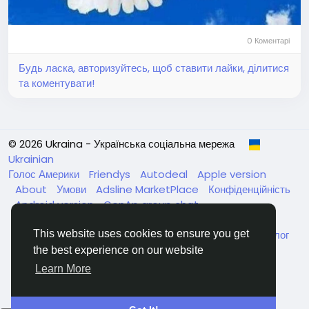
0 Коментарі
Будь ласка, авторизуйтесь, щоб ставити лайки, ділитися
та коментувати!
© 2026 Ukraina - Українська соціальна мережа
Ukrainian
Голос Америки
Friendys
Autodeal
Apple version
About
Умови
Adsline MarketPlace
Конфіденційність
Android version
GenAp group chat
ЧатУкраїнаАндройд
ЧатУкраинаApple
VinCheck
Нагодуйте голодних та безпритульних в Україні
Каталог
This website uses cookies to ensure you get
the best experience on our website
Learn More