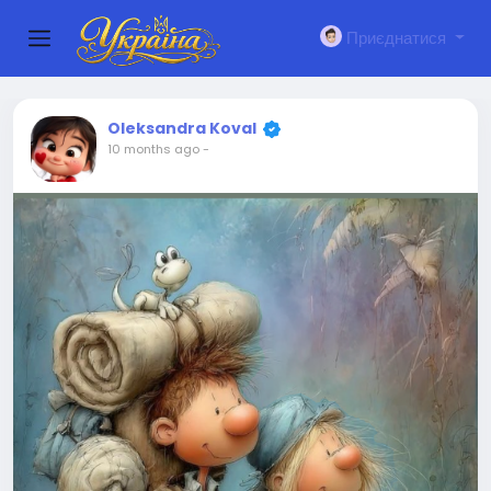
Приєднатися
Oleksandra Koval
10 months ago
-