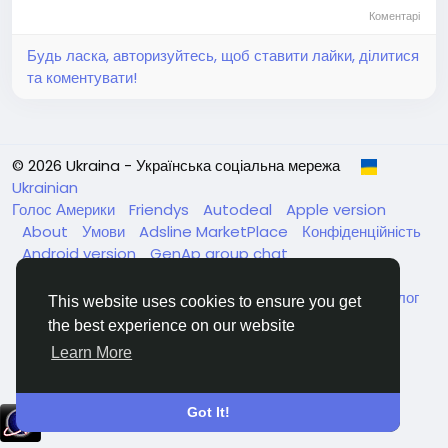
Коментарі
Будь ласка, авторизуйтесь, щоб ставити лайки, ділитися
та коментувати!
© 2026 Ukraina - Українська соціальна мережа
Ukrainian
Голос Америки
Friendys
Autodeal
Apple version
About
Умови
Adsline MarketPlace
Конфіденційність
Android version
GenAp group chat
ЧатУкраїнаАндройд
ЧатУкраинаApple
VinCheck
Нагодуйте голодних та безпритульних в Україні
Каталог
This website uses cookies to ensure you get
the best experience on our website
Learn More
Got It!