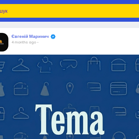
Євгеній Маринич
4 months ago
-