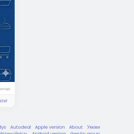
ентарі
ати!
dys
Autodeal
Apple version
About
Умови
фіденційність
Android version
GenAp group