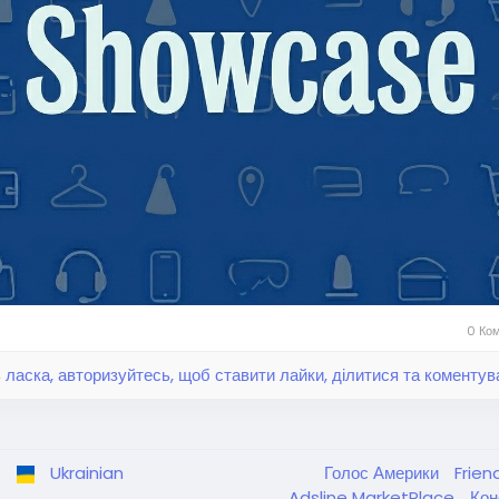
0 Ком
 ласка, авторизуйтесь, щоб ставити лайки, ділитися та коментув
Ukrainian
Голос Америки
Frien
Adsline MarketPlace
Кон