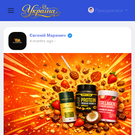
Приєднатися
Євгеній Маринич
4 months ago
-