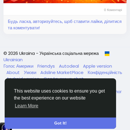
0 Коментарі
Будь ласка, авторизуйтесь, щоб ставити лайки, ділитися
та коментувати!
© 2026 Ukraina - Українська соціальна мережа
Ukrainian
Голос Америки
Friendys
Autodeal
Apple version
About
Умови
Adsline MarketPlace
Конфіденційність
Android version
GenAp group chat
ЧатУкраїнаАндройд
ЧатУкраинаApple
VinCheck
Нагодуйте голодних та безпритульних в Україні
Каталог
This website uses cookies to ensure you get
the best experience on our website
Learn More
Got It!