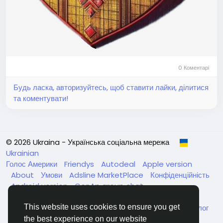
0 Коментарі
Будь ласка, авторизуйтесь, щоб ставити лайки, ділитися
та коментувати!
© 2026 Ukraina - Українська соціальна мережа
Ukrainian
Голос Америки
Friendys
Autodeal
Apple version
About
Умови
Adsline MarketPlace
Конфіденційність
Android version
GenAp group chat
ЧатУкраїнаАндройд
ЧатУкраинаApple
VinCheck
This website uses cookies to ensure you get
Нагодуйте голодних та безпритульних в Україні
Каталог
the best experience on our website