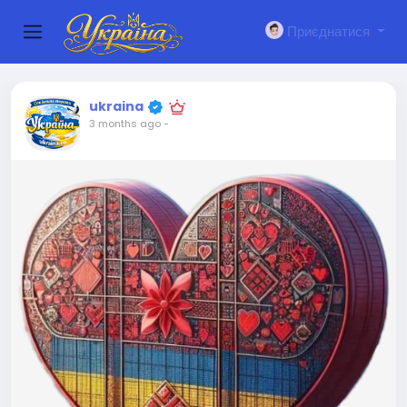
Приєднатися
ukraina
3 months ago
-