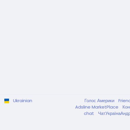
Ukrainian
Голос Америки
Frien
Adsline MarketPlace
Кон
chat
ЧатУкраїнаАнд