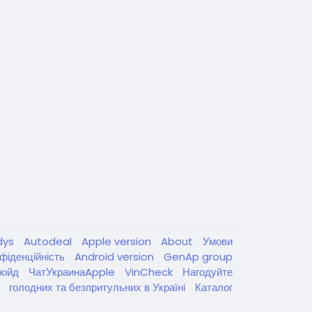
dys
Autodeal
Apple version
About
Умови
фіденційність
Android version
GenAp group
ройд
ЧатУкраинаApple
VinCheck
Нагодуйте
голодних та безпритульних в Україні
Каталог