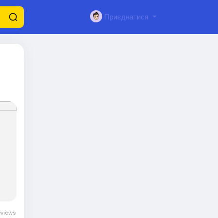
Приєднатися
eviews