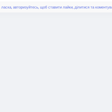
 ласка, авторизуйтесь, щоб ставити лайки, ділитися та коментув