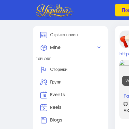
Стрічка новин
Mine
htt
EXPLORE
Сторінки
W
Групи
Events
F
🤯
Reels
мі
Blogs