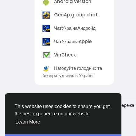
Android version
GenAp group chat
ЧатУкраїнаАндройд
ЧатУкраинаApple
VinCheck
Нагодуйте голодних та
безпритульних в Україні
© 2026 Ukraina - Українська соціальна мережа
This website uses cookies to ensure you get
the best experience on our website
Learn More