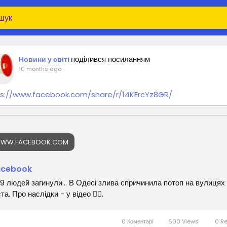
поділився посиланням
Новини у світі
10 months ago
ps://www.facebook.com/share/r/14KErcYz8GR/
WW.FACEBOOK.COM
acebook
 9 людей загинули… В Одесі злива спричинила потоп на вулицях
ста. Про наслідки - у відео 👇🏻.
0 Коментарі
600 Views
0 R