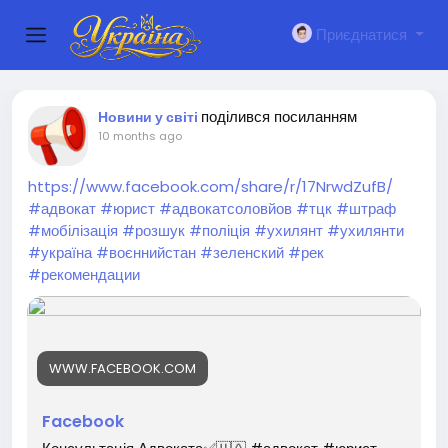
Приєднатися
поділився посиланням
Новини у світі
10 months ago
https://www.facebook.com/share/r/17NrwdZufB/
#адвокат
#юрист
#адвокатсоловйов
#тцк
#штраф
#мобілізація
#розшук
#поліція
#ухилянт
#ухилянти
#україна
#воєннийстан
#зеленский
#рек
#рекомендации
WWW.FACEBOOK.COM
Facebook