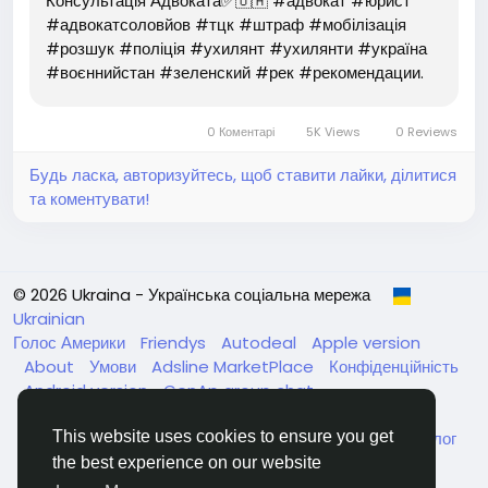
Консультація Адвоката✅🇺🇦 #адвокат #юрист
#адвокатсоловйов #тцк #штраф #мобілізація
#розшук #поліція #ухилянт #ухилянти #україна
#воєннийстан #зеленский #рек #рекомендации.
0 Коментарі
5K Views
0 Reviews
Будь ласка, авторизуйтесь, щоб ставити лайки, ділитися
та коментувати!
© 2026 Ukraina - Українська соціальна мережа
Ukrainian
Голос Америки
Friendys
Autodeal
Apple version
About
Умови
Adsline MarketPlace
Конфіденційність
Android version
GenAp group chat
ЧатУкраїнаАндройд
ЧатУкраинаApple
VinCheck
Нагодуйте голодних та безпритульних в Україні
Каталог
This website uses cookies to ensure you get
the best experience on our website