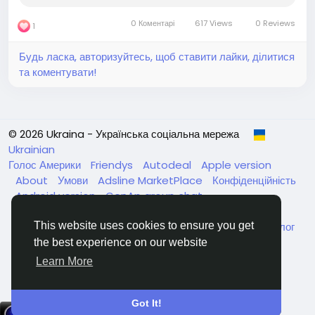
0 Коментарі
617 Views
0 Reviews
1
Будь ласка, авторизуйтесь, щоб ставити лайки, ділитися
та коментувати!
© 2026 Ukraina - Українська соціальна мережа
Ukrainian
Голос Америки
Friendys
Autodeal
Apple version
About
Умови
Adsline MarketPlace
Конфіденційність
Android version
GenAp group chat
ЧатУкраїнаАндройд
ЧатУкраинаApple
VinCheck
Нагодуйте голодних та безпритульних в Україні
Каталог
This website uses cookies to ensure you get
the best experience on our website
Learn More
Got It!