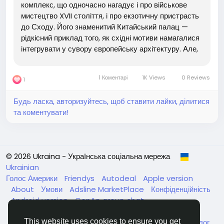
комплекс, що одночасно нагадує і про військове
мистецтво XVII століття, і про екзотичну пристрасть
до Сходу. Його знаменитий Китайський палац —
рідкісний приклад того, як східні мотиви намагалися
інтегрувати у сувору європейську архітектуру. Але,
попри декоративну красу, замок приховує сторінки
історії, які навряд чи можна назвати світлими....
1 Коментарі
1K Views
0 Reviews
1
Будь ласка, авторизуйтесь, щоб ставити лайки, ділитися
та коментувати!
© 2026 Ukraina - Українська соціальна мережа
Ukrainian
Голос Америки
Friendys
Autodeal
Apple version
About
Умови
Adsline MarketPlace
Конфіденційність
Android version
GenAp group chat
ЧатУкраїнаАндройд
ЧатУкраинаApple
VinCheck
Нагодуйте голодних та безпритульних в Україні
Каталог
This website uses cookies to ensure you get