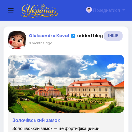
Приєднатися
added blog
Oleksandra Koval
ІНШЕ
9 months ago
Золочівський замок
Золочівський замок — це фортифікаційний