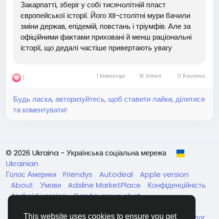
Закарпатті, зберіг у собі тисячолітній пласт
європейської історії. Його XII-столітні мури бачили
зміни держав, епідемій, повстань і тріумфів. Але за
офіційними фактами приховані й менш раціональні
історії, що дедалі частіше привертають увагу
дослідників. Під час реставраційних робіт XIX
століття робітники виявили в стіні невеликий
1 Коментарі
1K Views
0 Reviews
1
бронзовий предмет...
Будь ласка, авторизуйтесь, щоб ставити лайки, ділитися
та коментувати!
© 2026 Ukraina - Українська соціальна мережа
Ukrainian
Голос Америки
Friendys
Autodeal
Apple version
About
Умови
Adsline MarketPlace
Конфіденційність
Android version
GenAp group chat
ЧатУкраїнаАндройд
ЧатУкраинаApple
VinCheck
Нагодуйте голодних та безпритульних в Україні
Каталог
This website uses cookies to ensure you get