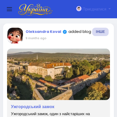
Приєднатися
added blog
Oleksandra Koval
ІНШЕ
9 months ago
Ужгородський замок
Ужгородський замок, один з найстаріших на