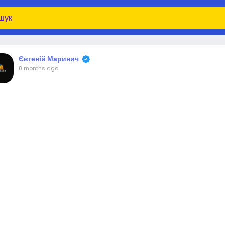
Євгеній Маринич
8 months ago