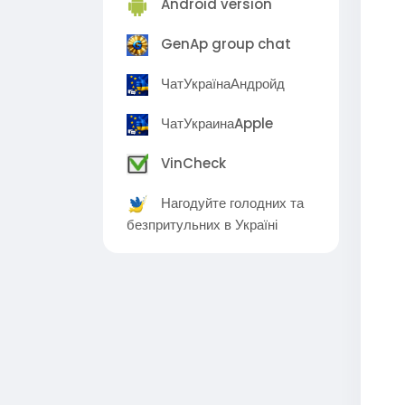
Android version
GenAp group chat
ЧатУкраїнаАндройд
ЧатУкраинаApple
VinCheck
Нагодуйте голодних та
безпритульних в Україні