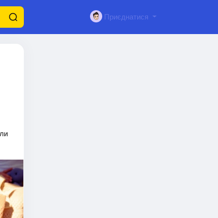
Приєднатися
или