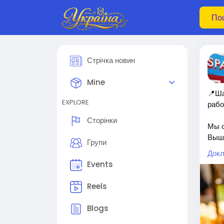
Стрічка новин
Mine
📍Ша
EXPLORE
рабо
Сторінки
Мы о
Выши
Групи
укра
Докл
📣 З
Events
• Бо
• Во
Reels
• До
• По
Blogs
• Пр