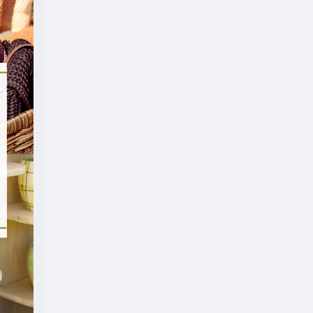
ciOP
ый