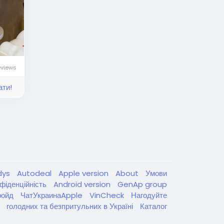
eviews
ати!
dys
Autodeal
Apple version
About
Умови
фіденційність
Android version
GenAp group
ройд
ЧатУкраинаApple
VinCheck
Нагодуйте
голодних та безпритульних в Україні
Каталог