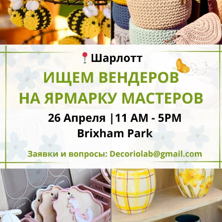
ли фестиваля:
преля с 11.00 до 5.00
с: Brixham Park
рисоединяйся! Заполни заявку на участие
s://docs.google.com/forms/d/e/1FAIpQLSf3if4A7XIcnjhWxml
CmHgjcBI9N3yl9n23oASGb0A/viewform?usp=header
️ Вопросы? Пиши: Катерина — decoriolab@gmail.com
месте мы создаём новую культурную волну Шарлотт — где мал
ес, творчество и стиль объединяются в одно мощное движение.
здаём стиль, сообщество и новую историю города — вместе.