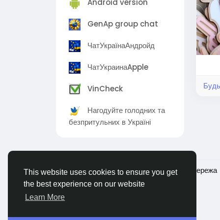
Android version
GenAp group chat
ЧатУкраїнаАндройд
ЧатУкраинаApple
Будь
VinCheck
Нагодуйте голодних та
безпритульних в Україні
© 2026 Ukraina - Українська соціальна мережа
This website uses cookies to ensure you get
the best experience on our website
Learn More