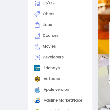
Об'яви
Дета
26 а
Offers
Адре
Jobs
🤝 П
http
Courses
1Jq
Movies
🙋‍♀
Developers
🫶 В
бизн
Friendys
📍Со
Autodeal
Apple version
Adsline MarketPlace