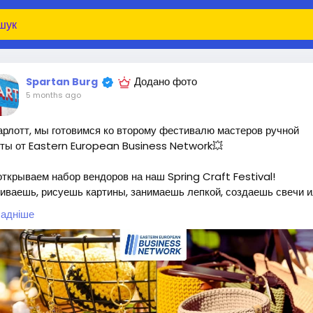
Додано фото
Spartan Burg
5 months ago
рлотт, мы готовимся ко второму фестивалю мастеров ручной
ты от Eastern European Business Network💥
ткрываем набор вендоров на наш Spring Craft Festival!
ваешь, рисуешь картины, занимаешь лепкой, создаешь свечи 
шение - тебе к нам!
адніше
ачем участвовать?
лее 300 гостей
зможность заявить о себе, продать, найти клиентов и партнёров
лгосрочные связи с креативным сообществом города
ддержка и продвижение от торговой палаты
о тебя будут говорить. Тебя будут ждать.