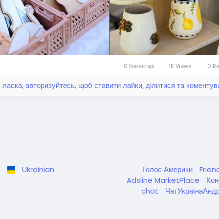
0 Коментарі
1K Views
0 R
 ласка, авторизуйтесь, щоб ставити лайки, ділитися та коментув
Ukrainian
Голос Америки
Frien
Adsline MarketPlace
Кон
chat
ЧатУкраїнаАнд