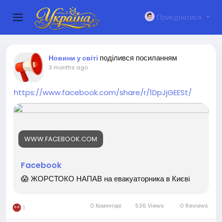
Приєднатися
поділився посиланням
Новини у світі
3 months ago
https://www.facebook.com/share/r/1DpJjGEESt/
WWW.FACEBOOK.COM
Facebook
😱 ЖОРСТОКО НАПАВ на евакуаторника в Києві
0 Коментарі
536 Views
0 Reviews
1