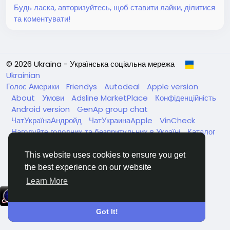
Будь ласка, авторизуйтесь, щоб ставити лайки, ділитися
та коментувати!
© 2026 Ukraina - Українська соціальна мережа
Ukrainian
Голос Америки
Friendys
Autodeal
Apple version
About
Умови
Adsline MarketPlace
Конфіденційність
Android version
GenAp group chat
ЧатУкраїнаАндройд
ЧатУкраинаApple
VinCheck
Нагодуйте голодних та безпритульних в Україні
Каталог
This website uses cookies to ensure you get
the best experience on our website
Learn More
Got It!