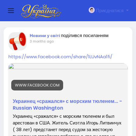
Приєднатися
поділився посиланням
Новини у світі
3 months ago
https://www.facebook.com/share/1LUvNAa1fi/
WWW.FACEBOOK.COM
Украинец «сражался» с морским тюленем... -
Russian Washington
Украинец «сражался» с морским тюленем и был
арестован в США. Житель Сиэтла Игорь Литвинчук
( 38 лет) предстанет перед судом за жестокую