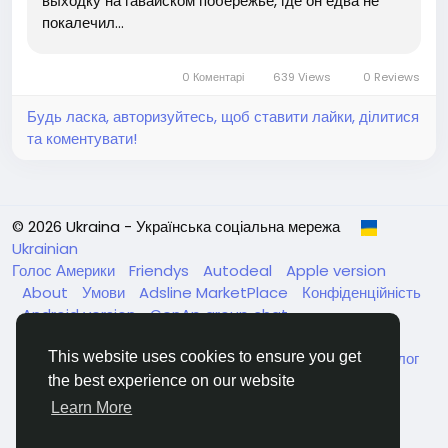
выходку на гавайском побережье, где он едва не
покалечил...
0 Коментарі
639 Views
0 Reviews
Будь ласка, авторизуйтесь, щоб ставити лайки, ділитися
та коментувати!
© 2026 Ukraina - Українська соціальна мережа
Ukrainian
Голос Америки
Friendys
Autodeal
Apple version
About
Умови
Adsline MarketPlace
Конфіденційність
Android version
GenAp group chat
ЧатУкраїнаАндройд
ЧатУкраинаApple
VinCheck
Нагодуйте голодних та безпритульних в Україні
Каталог
This website uses cookies to ensure you get
the best experience on our website
Learn More