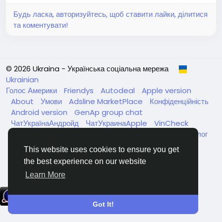
Будь ласка, авторизуйтесь, щоб ставити лайки, ділитися
та коментувати!
© 2026 Ukraina - Українська соціальна мережа
Ukrainian
Голос Америки
Friendys
Autodeal
Apple version
About
Умови
Adsline MarketPlace
Конфіденційність
Android version
GenAp group chat
ЧатУкраїнаАндройд
ЧатУкраинаApple
VinCheck
Нагодуйте голодних та безпритульних в Україні
Каталог
This website uses cookies to ensure you get
the best experience on our website
Learn More
Got It!