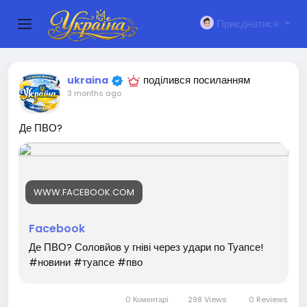
Приєднатися
поділився посиланням
ukraina
3 months ago
Де ПВО?
WWW.FACEBOOK.COM
Facebook
Де ПВО? Соловйов у гніві через удари по Туапсе!
#новини #туапсе #пво
0 Коментарі
298 Views
0 Reviews