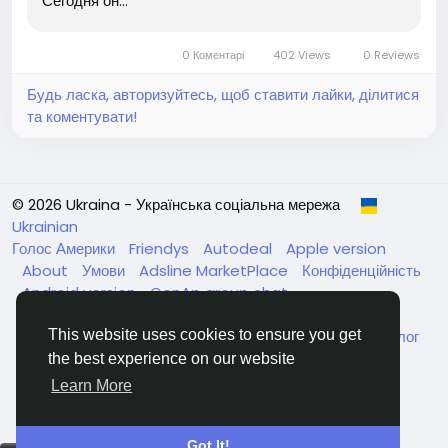
Сегодня он...
0 Коментарі
402 Views
0 Reviews
Будь ласка, авторизуйтесь, щоб ставити лайки, ділитися
та коментувати!
© 2026 Ukraina - Українська соціальна мережа
Ukrainian
Голос Америки
Friendys
Autodeal
Apple version
About
Умови
Adsline MarketPlace
Конфіденційність
Android version
GenAp group chat
ЧатУкраїнаАндройд
ЧатУкраинаApple
VinCheck
Нагодуйте голодних та безпритульних в Україні
Каталог
This website uses cookies to ensure you get
the best experience on our website
Learn More
Got It!