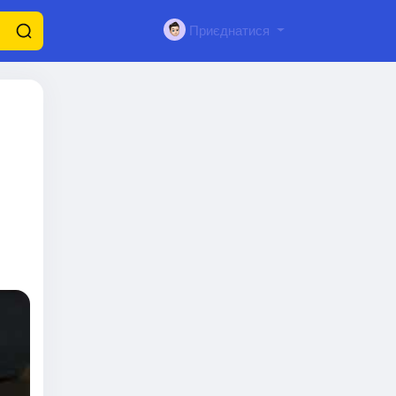
Приєднатися
бек