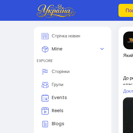
Стрічка новин
Mine
Який
EXPLORE
Сторінки
До р
клас
Групи
Докл
Events
А те
Reels
htt
пона
Blogs