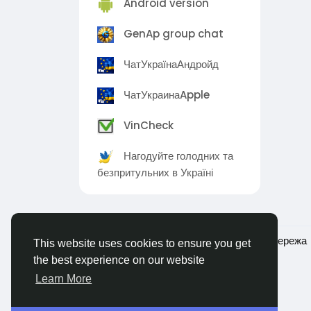
Android version
GenAp group chat
ЧатУкраїнаАндройд
ЧатУкраинаApple
VinCheck
Нагодуйте голодних та
безпритульних в Україні
© 2026 Ukraina - Українська соціальна мережа
This website uses cookies to ensure you get
the best experience on our website
Learn More