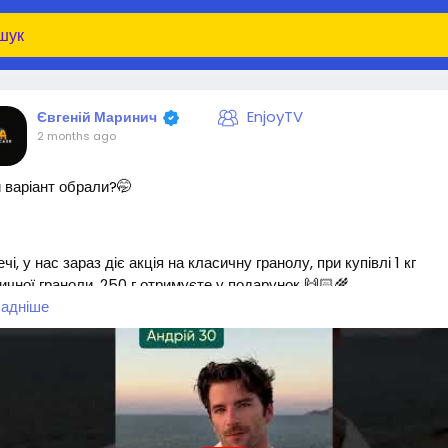
EnjoyTV
Євгеній Маринич
2 months ago
 варіант обрали?🤭
ечі, у нас зараз діє акція на класичну гранолу, при купівлі 1 кг
ичної граноли, 250 г отримуєте у подарунок 🙌🏻🌾
адніше
пер про приємне: роби замовлення за посиланням
ps://letyshops.com/ua/winwin?ww=29282593
та отримай кеш
д 6% на усі замовлення Gregory mill 🎁