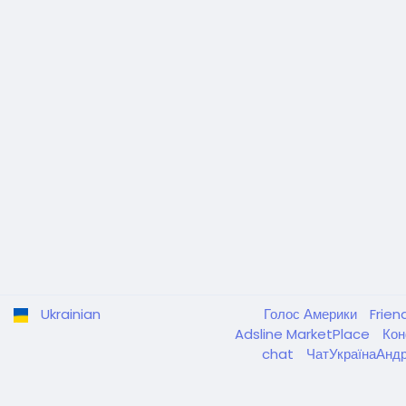
Ukrainian
Голос Америки
Frien
Adsline MarketPlace
Кон
chat
ЧатУкраїнаАнд