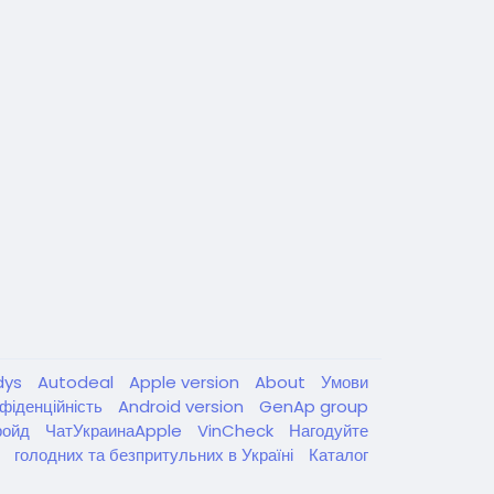
dys
Autodeal
Apple version
About
Умови
фіденційність
Android version
GenAp group
ройд
ЧатУкраинаApple
VinCheck
Нагодуйте
голодних та безпритульних в Україні
Каталог