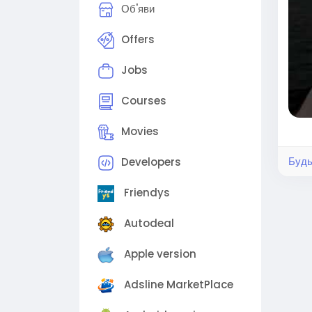
Об'яви
Замо
http
Offers
можл
Jobs
Courses
Укра
спів
Movies
ref=
Будь
Developers
#гр
Friendys
#бе
#ек
Autodeal
#шоп
#укр
Apple version
Adsline MarketPlace