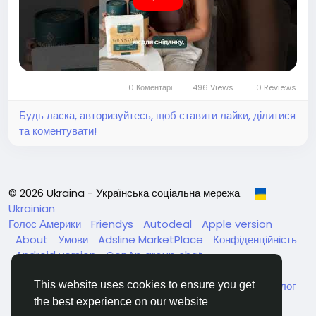
Тому переходьте на сайт та замовляйте улюблені смаки
❤️
0 Коментарі
496 Views
0 Reviews
А тепер про приємне: роби замовлення за посиланням
https://letyshops.com/ua/winwin?ww=29282593
та
Будь ласка, авторизуйтесь, щоб ставити лайки, ділитися
отримай кешбек понад 6% на усі замовлення Gregory
та коментувати!
mill 🎁
Замовляй свій еліксир краси за посиланням
© 2026 Ukraina - Українська соціальна мережа
https://aff.gregorymill.com.ua/xdabZ5
Не пропустіть
Ukrainian
неймовірну можливість! Скуштуйте всі наші смаки та
Голос Америки
Friendys
Autodeal
Apple version
знайдіть свої фаворити!
About
Умови
Adsline MarketPlace
Конфіденційність
Android version
GenAp group chat
ЧатУкраїнаАндройд
ЧатУкраинаApple
VinCheck
Нагодуйте голодних та безпритульних в Україні
Каталог
This website uses cookies to ensure you get
Український бренд натуральних гранул Gregory Mill
the best experience on our website
запрошує до співпраці! Партнерська програма Gregory