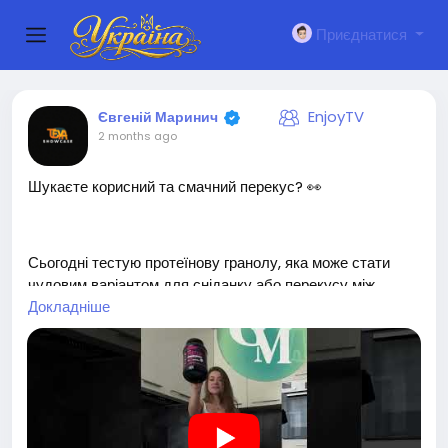
Приєднатися
EnjoyTV
Євгеній Маринич
2 months ago
Шукаєте корисний та смачний перекус? 👀
Сьогодні тестую протеїнову гранолу, яка може стати
чудовим варіантом для сніданку або перекусу між
справами 💪
Докладніше
✅ Високий вміст білка
✅ Тривале відчуття ситості