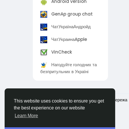
Android version
GenAp group chat
ЧатУкраїнаАндройд
ЧатУкраинаApple
VinCheck
Нагодуйте голодних та
безпритульних в Україні
© 2026 Ukraina - Українська соціальна мережа
This website uses cookies to ensure you get
the best experience on our website
Learn More