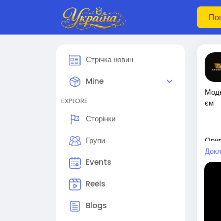
Стрічка новин
Mine
Модн
EXPLORE
єм
Сторінки
Ориг
Групи
Осін
Докл
енч 
Events
ійни
дь л
Reels
👉 П
Blogs
🎉 Ц