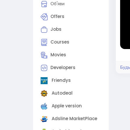
Об'яви
⚠️ З
сторі
Offers
Jobs
⭐️ О
🛍 Н
Courses
ля в
ek0t
Movies
Будь
Developers
#мод
Friendys
амод
ю #т
Autodeal
вчин
Apple version
Adsline MarketPlace