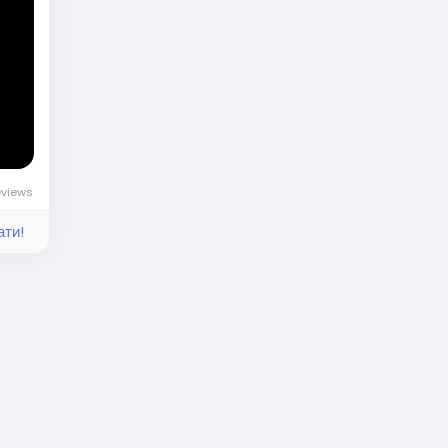
я на
из д
o/k/
eviews
ати!
нськ
купу
 #ді