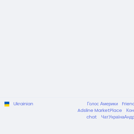
Ukrainian
Голос Америки
Frien
Adsline MarketPlace
Кон
chat
ЧатУкраїнаАнд