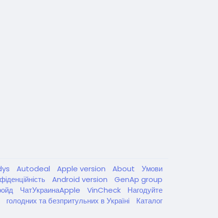
dys
Autodeal
Apple version
About
Умови
фіденційність
Android version
GenAp group
ройд
ЧатУкраинаApple
VinCheck
Нагодуйте
голодних та безпритульних в Україні
Каталог