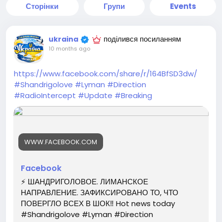
Сторінки
Групи
Events
поділився посиланням
ukraina
10 months ago
https://www.facebook.com/share/r/164BfSD3dw/
#Shandrigolove
#Lyman
#Direction
#RadioIntercept
#Update
#Breaking
WWW.FACEBOOK.COM
Facebook
⚡️ ШАНДРИГОЛОВОЕ. ЛИМАНСКОЕ
НАПРАВЛЕНИЕ. ЗАФИКСИРОВАНО ТО, ЧТО
ПОВЕРГЛО ВСЕХ В ШОК‼️ Hot news today
#Shandrigolove #Lyman #Direction