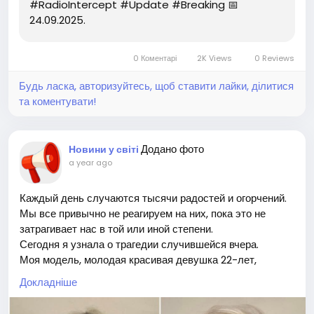
#RadioIntercept #Update #Breaking 📅
24.09.2025.
0 Коментарі
2K Views
0 Reviews
Будь ласка, авторизуйтесь, щоб ставити лайки, ділитися
та коментувати!
Додано фото
Новини у світі
a year ago
Каждый день случаются тысячи радостей и огорчений.
Мы все привычно не реагируем на них, пока это не
затрагивает нас в той или иной степени.
Сегодня я узнала о трагедии случившейся вчера.
Моя модель, молодая красивая девушка 22-лет,
прекрасный человек, талантливый художник, бежавшая
Докладніше
от ужасов войны в Украине, была убита в центре
Шарлотта. Неадекватный мерзавец, зашел в вагончик