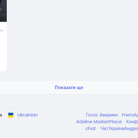
SOLD!!! 2023 lucid air pure awd electric
Used
Показати ще
а
Ukrainian
Голос Америки
Friend
Adsline MarketPlace
Конф
chat
ЧатУкраїнаАндр