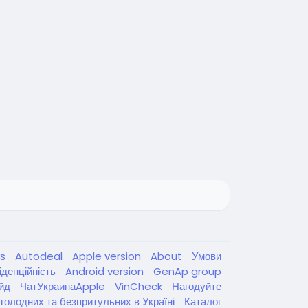
ys
Autodeal
Apple version
About
Умови
іденційність
Android version
GenAp group
ойд
ЧатУкраинаApple
VinCheck
Нагодуйте
голодних та безпритульних в Україні
Каталог