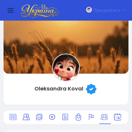
Приєднатися
Oleksandra Koval