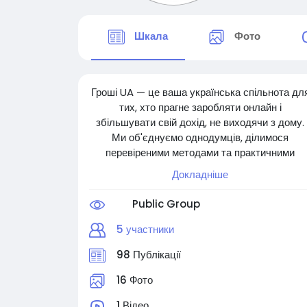
Шкала
Фото
Гроші UA — це ваша українська спільнота дл
тих, хто прагне заробляти онлайн і
збільшувати свій дохід, не виходячи з дому.
Ми об'єднуємо однодумців, ділимося
перевіреними методами та практичними
порадами щодо онлайн-заробітку в Україні.
Докладніше
Незалежно від того, чи ви новачок, який шука
Public Group
додатковий дохід, чи досвідчений фрілансер,
що прагне розширити свої горизонти, Гроші U
5 участники
допоможе вам досягти фінансової свободи в
98 Публікації
онлайн-світі.
16 Фото
Приєднуйтесь, діліться своїм досвідом та
заробляйте разом з нами!
1 Відео