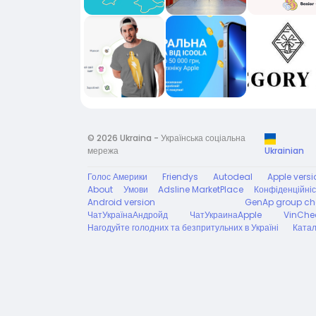
© 2026 Ukraina - Українська соціальна
мережа
Ukrainian
Голос Америки
Friendys
Autodeal
Apple versi
About
Умови
Adsline MarketPlace
Конфіденційніс
Android version
GenAp group ch
ЧатУкраїнаАндройд
ЧатУкраинаApple
VinChe
Нагодуйте голодних та безпритульних в Україні
Катал