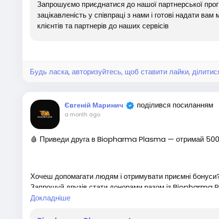
🔹 Отримувати винагороду за успішні рекомендації
Запрошуємо приєднатися до нашої партнерської про
зацікавленість у співпраці з нами і готові надати ва
✅ Підходить для юристів, бухгалтерів, бізнес-консульта
клієнтів та партнерів до наших сервісів
✅ Простий старт без додаткових вкладень
✅ Зручне відстеження партнерських переходів і резуль
Будь ласка, авторизуйтесь, щоб ставити лайки, ділитис
Рекомендуйте InstaDoc тим, хто цінує сучасний електр
поділився посиланням
Євгеній Маринич
в та юридичні сервіси, і заробляйте разом із партнерсь
a month ago
🩸 Приведи друга в Biopharma Plasma — отримай 500 
#заробіток #робота #роботамрії #заробітоквінтернет
ртнерськапрограма #реферальнасистема #гроші #За
йн #Кешбек
Хочеш допомагати людям і отримувати приємні бонуси?
Запрошуй друзів стати донорами разом із Biopharma P
ого донора.
Докладніше
💰 500 грн за кожного нового донора