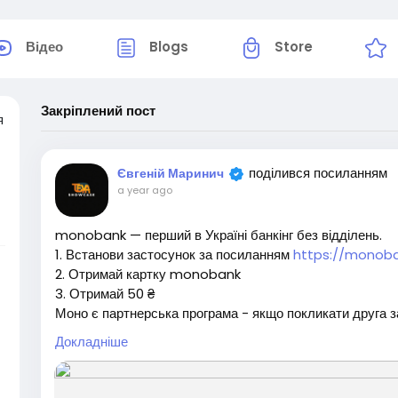
Відео
Blogs
Store
Закріплений пост
я
поділився посиланням
Євгеній Маринич
a year ago
monobank — перший в Україні банкінг без відділень.
1. Встанови застосунок за посиланням
https://monob
є
2. Отримай картку monobank
3. Отримай 50 ₴
A
Моно є партнерська програма - якщо покликати друга 
заробити 50 ₴
Докладніше
#заробіток
#робота
#роботамрії
#заробітоквінтернет
#партнерськапрограма
#реферальнасистема
#гроші
#ЗаробітокОнлайн