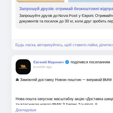
Запрошуйте друзів, користуйтеся сервісом Nova Post щ
відправленнях!
https://novapost.com/uk-pl/more/re
Запрошуй друзів: отримай безкоштовні відпр
Запрошуйте друзів до Nova Post у Європі. Отримайт
документів та посилок до 30 кг, коли друг зробить п
#заробиток #робота #роботамрії #заробитоквинтерн
#партнерскаяпрограма #реферальнаясистема #грош
окОнлайн #Кешбек
Будь ласка, авторизуйтесь, щоб ставити лайки, ділитис
поділився посиланням
Євгеній Маринич
a month ago
🚘 Замовляй доставку Новою поштою — вигравай BMW 3
Нова пошта запускає масштабну акцію «Доставка швидк
ти власником нового BMW 3 Series Touring! 🎉
Докладніше