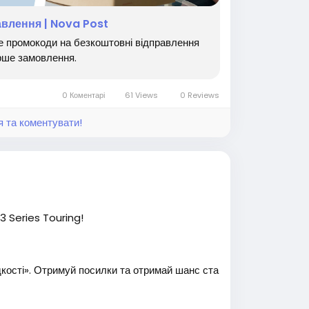
е вигідніше та економте на міжнародних
ferral-program/
🚀📦
авлення | Nova Post
е промокоди на безкоштовні відправлення
ерше замовлення.
ете #заробитоконлайн #реклама #вакансия
и #ЗапросиДруга #ПасивнийДохид #Заробит
0 Коментарі
61 Views
0 Reviews
я та коментувати!
 Series Touring!
ості». Отримуй посилки та отримай шанс ста