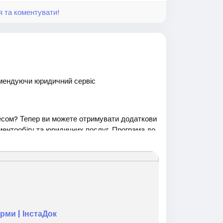
я та коментувати!
омендуючи юридичний сервіс
есом? Тепер ви можете отримувати додаткови
ментообігу та юридичних послуг. Програма до
nstaco.com.ua/affiliate-program<
/p>
диторією
ми | ІнстаДок