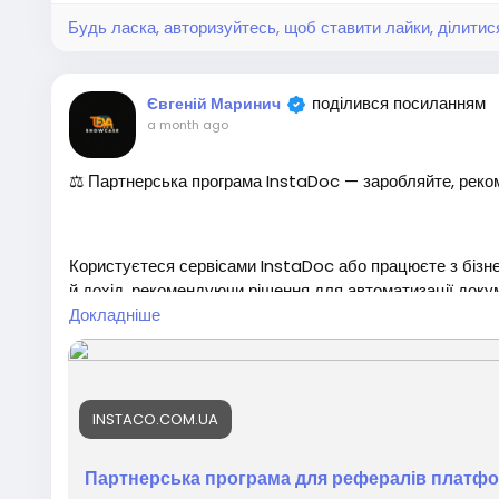
окОнлайн #Кешбек
Будь ласка, авторизуйтесь, щоб ставити лайки, ділитис
поділився посиланням
Євгеній Маринич
a month ago
⚖️ Партнерська програма InstaDoc — заробляйте, рек
Користуєтеся сервісами InstaDoc або працюєте з бізн
й дохід, рекомендуючи рішення для автоматизації доку
ступна через платформу Instaco.
Докладніше
💼 Що потрібно зробити?
🔹 Зареєструватися в партнерській програмі
https://i
INSTACO.COM.UA
🔹 Отримати персональне партнерське посилання
🔹 Ділитися ним із клієнтами, партнерами або своєю ау
Партнерська програма для рефералів платфор