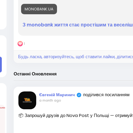
#ОнлайнРобота
#ПасивнийДохід
#Фріланс
MONOBANK.UA
З monobank життя стає простішим та веселі
1
Будь ласка, авторизуйтесь, щоб ставити лайки, ділитис
Останні Оновлення
поділився посиланням
Євгеній Маринич
a month ago
📦 Запрошуй друзів до Nova Post у Польщі — отримуй