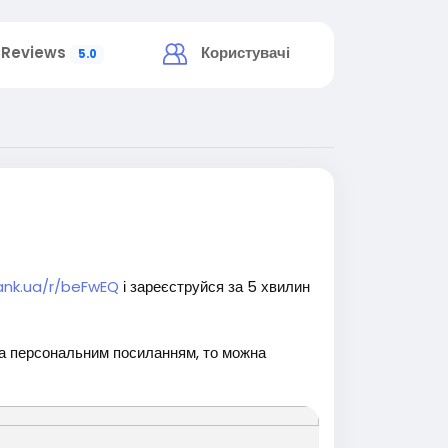
Reviews
Користувачі
5.0
ank.ua/r/beFwEQ
і зареєструйся за 5 хвилин
за персональним посиланням, то можна
е
#заробітоконлайн
#реклама
#вакансія
#ЗапросиДруга
#ПасивнийДохід