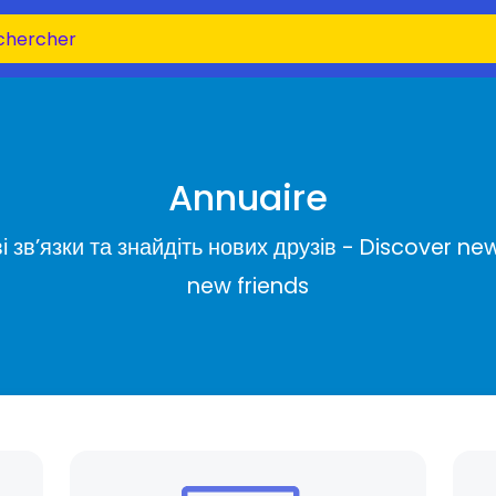
Annuaire
ві зв’язки та знайдіть нових друзів - Discover
new friends