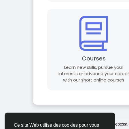
Courses
Learn new skills, pursue your
interests or advance your career
with our short online courses
© 2026 Ukraina - Українська соціальна мережа
Ce site Web utilise des cookies pour vous