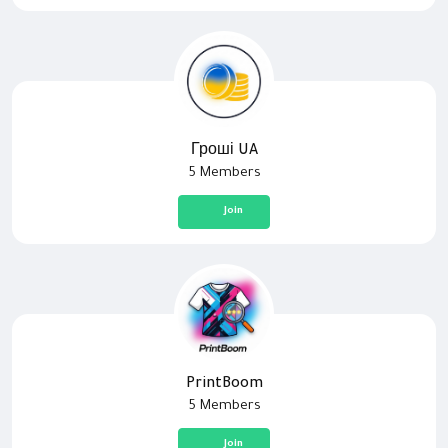
Гроші UA
5 Members
Join
PrintBoom
5 Members
Join