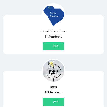
SouthCarolina
3 Members
Join
idea
31 Members
Join