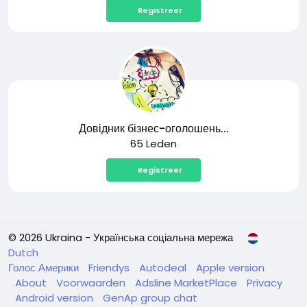
Registreer
Довідник бізнес-оголошень...
65 Leden
Registreer
© 2026 Ukraina - Українська соціальна мережа
Dutch
Голос Америки
Friendys
Autodeal
Apple version
About
Voorwaarden
Adsline MarketPlace
Privacy
Android version
GenAp group chat