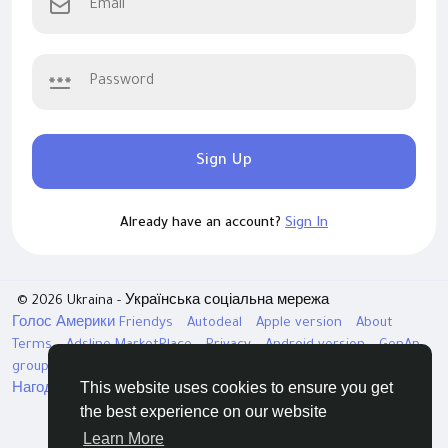
Sign Up
Already have an account?
Sign In
© 2026 Ukraina - Українська соціальна мережа
Голос Америки
Friendys
Autodeal
Apple version
About
Terms
Adsline MarketPlace
Privacy
Android version
GenAp
group chat
ЧатУкраїнаАндройд
ЧатУкраинаApple
VinCheck
This website uses cookies to ensure you get
Нагодуйте голодних та безпритульних в Україні
Directory
the best experience on our website
Learn More