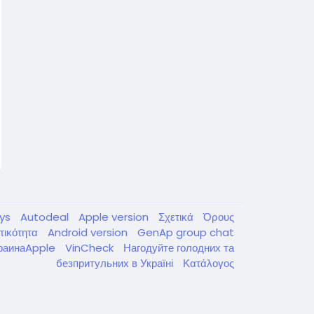
dys
Autodeal
Apple version
Σχετικά
Όρους
ωτικότητα
Android version
GenAp group chat
раинаApple
VinCheck
Нагодуйте голодних та
безпритульних в Україні
Κατάλογος