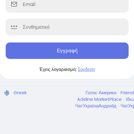
Εγγραφή
Έχεις λογαριασμό;
Σύνδεση
Greek
Голос Америки
Frien
Adsline MarketPlace
Ιδι
ЧатУкраїнаАндройд
ЧатУк