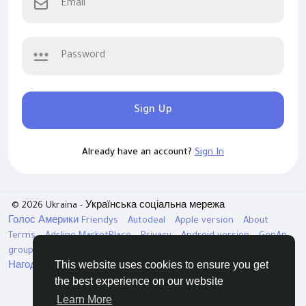
Sign Up
Already have an account?
Sign In
© 2026 Ukraina - Українська соціальна мережа
Голос Америки
Friendys
Autodeal
Apple version
About
Terms
Adsline MarketPlace
Privacy
Android version
GenAp
group chat
ЧатУкраїнаАндройд
ЧатУкраинаApple
VinCheck
This website uses cookies to ensure you get
Нагодуйте голодних та безпритульних в Україні
Directory
the best experience on our website
Learn More