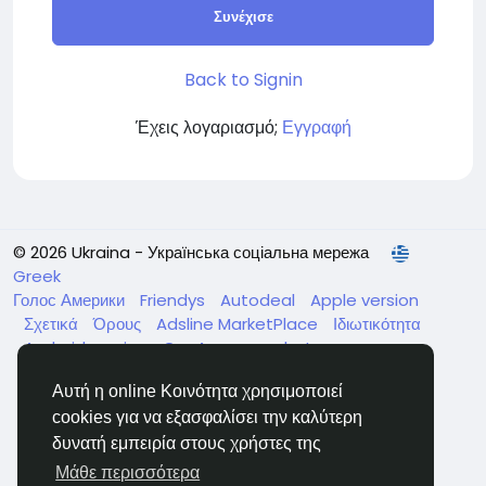
Συνέχισε
Back to Signin
Έχεις λογαριασμό;
Εγγραφή
© 2026 Ukraina - Українська соціальна мережа
Greek
Голос Америки
Friendys
Autodeal
Apple version
Σχετικά
Όρους
Adsline MarketPlace
Ιδιωτικότητα
Android version
GenAp group chat
ЧатУкраїнаАндройд
ЧатУкраинаApple
VinCheck
Αυτή η online Κοινότητα χρησιμοποιεί
Нагодуйте голодних та безпритульних в Україні
Κατάλογος
cookies για να εξασφαλίσει την καλύτερη
δυνατή εμπειρία στους χρήστες της
Μάθε περισσότερα