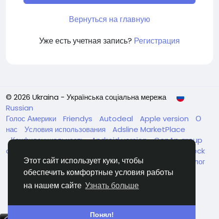
Вернуться на главную
Уже есть учетная запись?
Регистрация
© 2026 Ukraina - Українська соціальна мережа
Russian
Голос Америки
Friendys
Autodeal
Apple version
О
нас
Условия использования
Adsline MarketPlace
Конфиденциальность
Android version
GenAp group
chat
ЧатУкраїнаАндройд
ЧатУкраинаApple
VinCheck
Нагодуйте голодних та безпритульних в Україні
Каталог
Этот сайт использует куки, чтобы
обеспечить комфортные условия работы
на нашем сайте
Узнать больше
Понял!