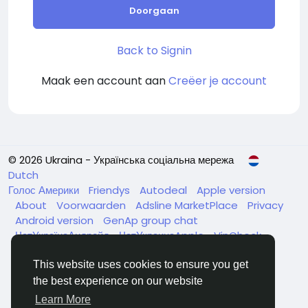
Doorgaan
Back to Signin
Maak een account aan
Creëer je account
© 2026 Ukraina - Українська соціальна мережа
Dutch
Голос Америки
Friendys
Autodeal
Apple version
About
Voorwaarden
Adsline MarketPlace
Privacy
Android version
GenAp group chat
ЧатУкраїнаАндройд
ЧатУкраинаApple
VinCheck
Нагодуйте голодних та безпритульних в Україні
Bedrijvengids
This website uses cookies to ensure you get
the best experience on our website
Learn More