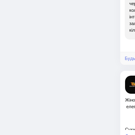
че
ко
ін
за
кі
Будь
Жіно
елег
Сукн