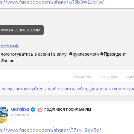
ps://www.facebook.com/share/v/18b3W2DaPw/
WW.FACEBOOK.COM
acebook
 чого готуватись в осени і в зиму. #рухперемоги #Президент
225ошп
0 Коментарі
241 Views
0 R
 ласка, авторизуйтесь, щоб ставити лайки, ділитися та коментув
поділився посиланням
ukraina
a day ago
ps://www.facebook.com/share/r/17sNH8qV5o/