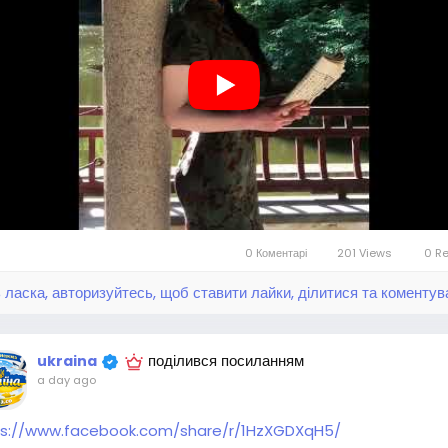
артість купона: $24.68
нижки можуть відрізнятися, будь ласка, дивіться деталі на сторінц
ідберіть пакет купонів на подарункову карту на 100 $ на додаток 
апишіть
https://temu.to/k/upwafgxyfdz&
nbsp;Щедро для вас
ть, якщо хочете заробити гроші разом зі мною
https://temu.to/k
a7rz!
Подарунок для новорічного подарунка $5
0 Коментарі
201 Views
0 R
 ласка, авторизуйтесь, щоб ставити лайки, ділитися та коментув
а #стиль #одежа #тренди #моднийобраз #жіночаодяг #украї
а #Мода2025 #подарок #хобі #шопінг #покупки #купити #к
гівля ля #магазин #шопоголік #онлайншопінг #товар #модель
поділився посиланням
ukraina
а #жінка
a day ago
ps://www.facebook.com/share/r/1HzXGDXqH5/