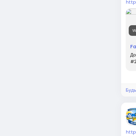
htt
W
F
До
#
Будь
htt