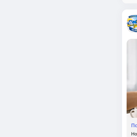
По
Но