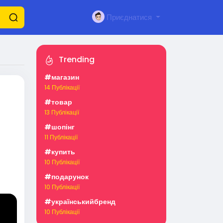
Приєднатися
Trending
#магазин
14 Публікації
#товар
13 Публікації
#шопінг
11 Публікації
#купить
10 Публікації
#подарунок
10 Публікації
р) –
#українськийбренд
10 Публікації