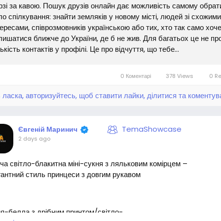
рзі за кавою. Пошук друзів онлайн дає можливість самому обрат
ло спілкування: знайти земляків у новому місті, людей зі схожими
тересами, співрозмовників українською або тих, хто так само хоч
лишатися ближче до України, де б не жив. Для багатьох це не пр
лькість контактів у профілі. Це про відчуття, що тебе...
0 Коментарі
378 Views
0 R
 ласка, авторизуйтесь, щоб ставити лайки, ділитися та коментув
TemaShowcase
Євгеній Маринич
2 days ago
ча світло-блакитна міні-сукня з ляльковим комірцем –
антний стиль принцеси з довгим рукавом
я-белла з дрібним принтом/світло-