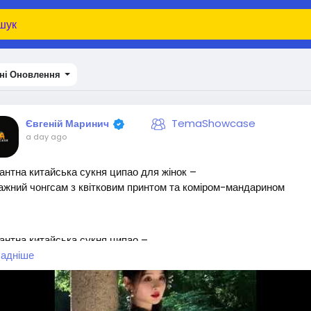
ні Оновлення
TemaShowcase
Євгеній Маринич
a day ago
антна китайська сукня ципао для жінок –
ажний чонгсам з квітковим принтом та коміром-мандарином
антна китайська сукня ципао –
иційний весільний та сценічний костюм, довга сукня з коміром-
адніше
арином, силует для весілля та культурних подій (середній розмі
підкладки
осилання на товар:
https://temu.to/k/e3bizkcb5iu<
/p>