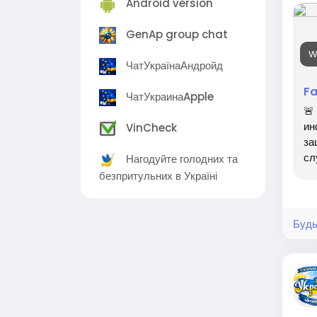
Android version
GenAp group chat
W
ЧатУкраїнаАндройд
F
ЧатУкраинаApple
🚨
ин
VinCheck
за
сл
Нагодуйте голодних та
безпритульних в Україні
Будь