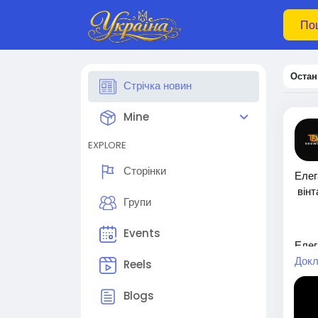
Остан
Стрічка новин
Mine
EXPLORE
Сторінки
Елег
вінт
Групи
Events
Елег
трад
Докл
Reels
манд
без 
Blogs
👉 П