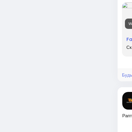
W
F
Ск
Будь
Рапт