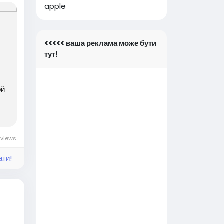
apple
<<<<< ваша реклама може бути
тут!
ой
я
eviews
ати!