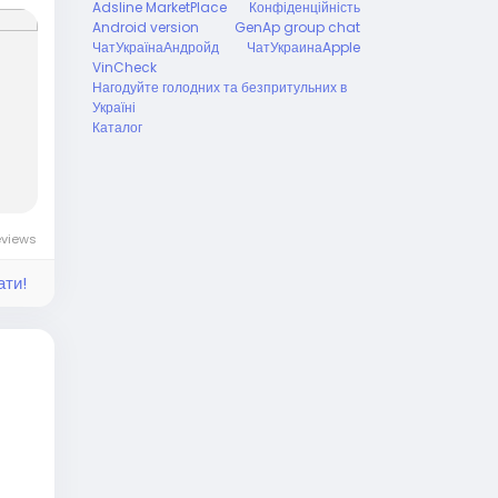
Adsline MarketPlace
Конфіденційність
Android version
GenAp group chat
ЧатУкраїнаАндройд
ЧатУкраинаApple
VinCheck
Нагодуйте голодних та безпритульних в
Україні
Каталог
eviews
ати!