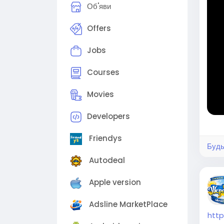
Об'яви
🎉 В
Offers
⚠️ З
Jobs
⭐️ В
Courses
ми!
🛍 Н
Movies
исні
tfo9
Developers
Friendys
Будь
#мод
Autodeal
амод
#тор
Apple version
вчин
Adsline MarketPlace
htt