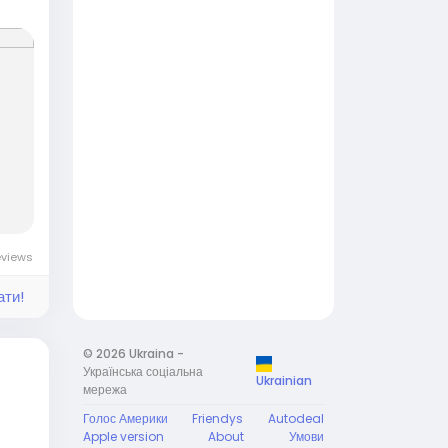
eviews
ати!
© 2026 Ukraina -
Українська соціальна
Ukrainian
мережа
Голос Америки
Friendys
Autodeal
Apple version
About
Умови