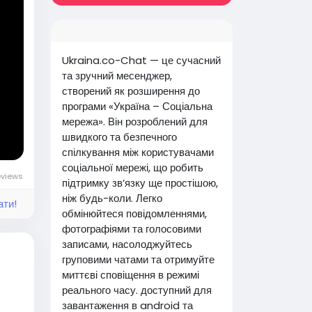
і.
Ukraina.co-Chat — це сучасний
та зручний месенджер,
створений як розширення до
до те
програми «Україна – Соціальна
мережа». Він розроблений для
! Нат
швидкого та безпечного
/ek0
спілкування між користувачами
соціальної мережі, що робить
eviews
підтримку зв’язку ще простішою,
ніж будь-коли. Легко
ати!
нськ
обмінюйтеся повідомленнями,
упую
фотографіями та голосовими
 #ді
записами, насолоджуйтесь
груповими чатами та отримуйте
миттєві сповіщення в режимі
реального часу. доступний для
завантаження в android та