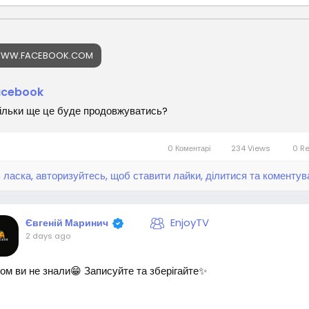
WW.FACEBOOK.COM
acebook
ільки ще це буде продовжуватись?
0 Коментарі
234 Views
0 R
 ласка, авторизуйтесь, щоб ставити лайки, ділитися та коментув
EnjoyTV
Євгеній Маринич
2 days ago
ом ви не знали😁 Записуйте та зберігайте✨