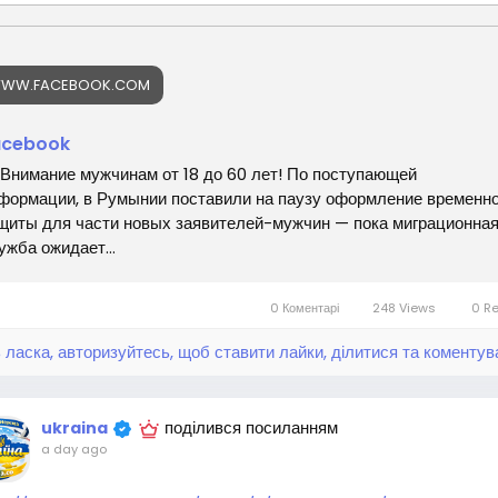
WW.FACEBOOK.COM
acebook
 Внимание мужчинам от 18 до 60 лет! По поступающей
формации, в Румынии поставили на паузу оформление временн
щиты для части новых заявителей-мужчин — пока миграционна
ужба ожидает...
0 Коментарі
248 Views
0 R
 ласка, авторизуйтесь, щоб ставити лайки, ділитися та коментув
поділився посиланням
ukraina
a day ago