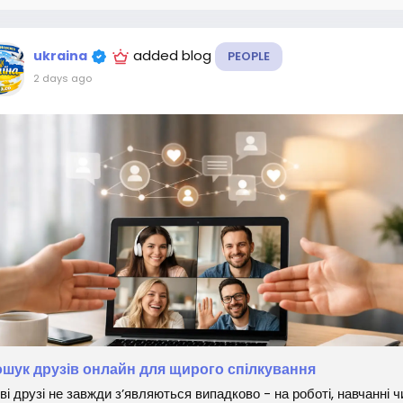
added blog
ukraina
PEOPLE
2 days ago
шук друзів онлайн для щирого спілкування
ві друзі не завжди з’являються випадково - на роботі, навчанні ч