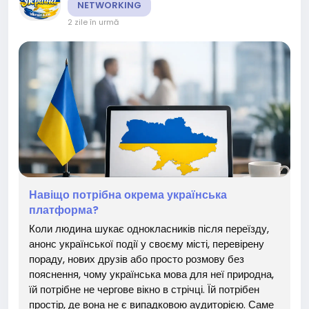
NETWORKING
2 zile în urmă
Навіщо потрібна окрема українська
платформа?
Коли людина шукає однокласників після переїзду,
анонс української події у своєму місті, перевірену
пораду, нових друзів або просто розмову без
пояснення, чому українська мова для неї природна,
їй потрібне не чергове вікно в стрічці. Їй потрібен
простір, де вона не є випадковою аудиторією. Саме