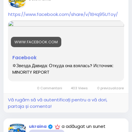
https://www.facebook.com/share/v/1EHq95UToy/
WWW.FACEBOOK.COM
Facebook
✡️Звезда Давида: Откуда она взялась? Источник:
MINORITY REPORT
0 Commentarii
403 Views
0 previzualizare
Vă rugăm să vă autentificați pentru a vă dori,
partaja și comenta!
a adăugat un sunet
ukraina