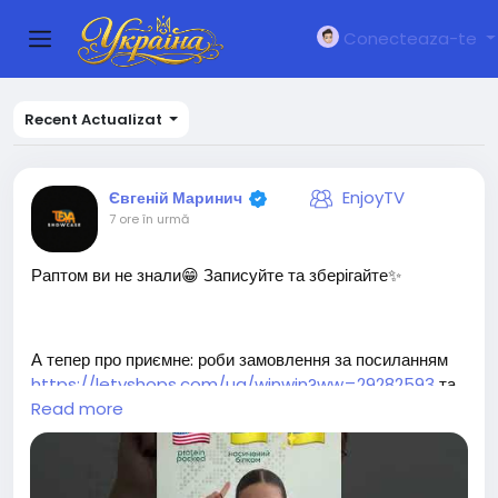
Conecteaza-te
Recent Actualizat
EnjoyTV
Євгеній Маринич
7 ore în urmă
Раптом ви не знали😁 Записуйте та зберігайте✨
А тепер про приємне: роби замовлення за посиланням
https://letyshops.com/ua/winwin?ww=29282593
та
отримай кешбек понад 6% на усі замовлення Gregory
Read more
mill 🎁