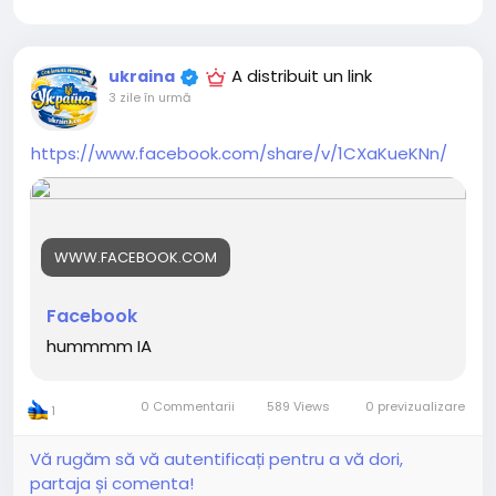
A distribuit un link
ukraina
3 zile în urmă
https://www.facebook.com/share/v/1CXaKueKNn/
WWW.FACEBOOK.COM
Facebook
hummmm IA
0 Commentarii
589 Views
0 previzualizare
1
Vă rugăm să vă autentificați pentru a vă dori,
partaja și comenta!