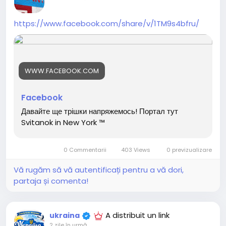
https://www.facebook.com/share/v/1TM9s4bfru/
ЗАРЕЄСТРУЙТЕСЬ ТА ОТРИМАЙТЕ БОНУС - 50 ГРН
Реструируйтесь, чтобы отримати внизу на свое замовл
ение
https://www.fatline.com.ua/#64494<
/p>
WWW.FACEBOOK.COM
#ДрукНаОдязи #ОдягЗПринтом #ФутболкаЗПринтом
Facebook
#СтвориСвійДизайн #ПатриотичныйОдяг #Українськи
Давайте ще трішки напряжемось! Портал тут
йБренд #ПринтНаЗамовлення #ШопингОнлайн #Друк
Svitanok in New York ™
НаОдязи #УкраїнськийШопинг #СвійДизайн #ЗамовОн
лайн #Одяг #Футболка #подарунок #шопинг #покупк
и #купить #купую #торговля #магазин #шопоголик
0 Commentarii
403 Views
0 previzualizare
Vă rugăm să vă autentificați pentru a vă dori,
partaja și comenta!
A distribuit un link
ukraina
2 zile în urmă