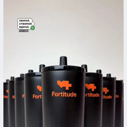
Насправді хороший мерч –
це той, який хочеться носити навіть у вихідний.Це перш
е враження про компанію, спосіб об’єднати команду, под
якувати клієнтам або створити річ, яку хочеться носити
щодня.
Саме тому хороший мерч починається не з друку. Він по
чинається з ідеї.
І ми допоможемо вам втілити її в життя:
🔸Понад 500 видів одягу та аксесуарів.
🔸 Виготовлення від 1 штуки до великих тиражів.
🔸 Преміальні матеріали.
🔸 До 2 днів на виробництво.
🔸 Для бізнесу, заходів, навчальних закладів, спортивни