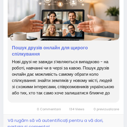
Пошук друзів онлайн для щирого
спілкування
Нові друзі не завжди з’являються випадково - на
роботі, навчанні чи в черзі за кавою. Пошук друзів
онлайн дає можливість самому обрати коло
спілкування: знайти земляків у новому місті, людей
зі схожими інтересами, співрозмовників українською
або тих, хто так само хоче залишатися ближче до
України, де б не жив. Для багатьох це не про
кількість контактів у профілі. Це про відчуття, що
0 Commentarii
134 Views
0 previzualizare
тебе...
Vă rugăm să vă autentificați pentru a vă dori,
partaja și comenta!