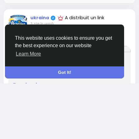
A distribuit un link
ukraina
3 zile în urmă
This website uses cookies to ensure you get
https://www.facebook.com/share/v/17uKYgE5J9/
the best experience on our website
Learn More
WWW.FACEBOOK.COM
Got It!
Facebook
Це пан Юрій. Сьогодні зранку він приїхав до Херсона
продавати овочі. Поруч була дружина. Вони тільки
почали розкладати товар, коли над ними завис
російський безпілотник. Жінка встигла відбігти. А
за...
0 Commentarii
574 Views
0 previzualizare