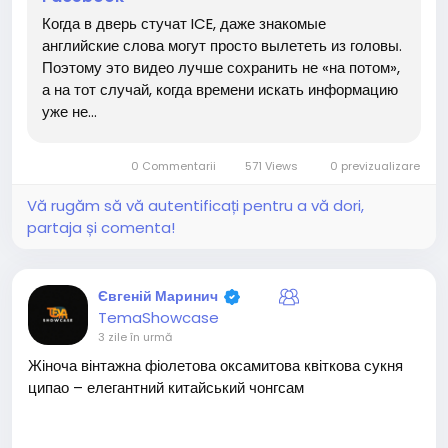
Когда в дверь стучат ICE, даже знакомые
английские слова могут просто вылететь из головы.
Поэтому это видео лучше сохранить не «на потом»,
а на тот случай, когда времени искать информацию
уже не...
0 Commentarii
571 Views
0 previzualizare
Vă rugăm să vă autentificați pentru a vă dori,
partaja și comenta!
Євгеній Маринич
TemaShowcase
3 zile în urmă
Жіноча вінтажна фіолетова оксамитова квіткова сукня
ципао – елегантний китайський чонгсам