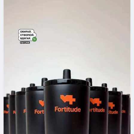
м, а бренд ніхто не запам’ятовує.
Насправді хороший мерч –
це той, який хочеться носити навіть у вихідний.Це перш
е враження про компанію, спосіб об’єднати команду, под
якувати клієнтам або створити річ, яку хочеться носити
щодня.
Саме тому хороший мерч починається не з друку. Він по
чинається з ідеї.
І ми допоможемо вам втілити її в життя:
🔸Понад 500 видів одягу та аксесуарів.
🔸 Виготовлення від 1 штуки до великих тиражів.
🔸 Преміальні матеріали.
🔸 До 2 днів на виробництво.