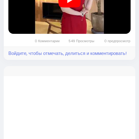
mru<
/p>
🎉 Вартість купона: $48.31
⚠️ Знижки можуть відрізнятися, будь ласка, дивіться сто
рінку.
0 Комментарии
549 Просмотры
0 предпросмотр
Войдите, чтобы отмечать, делиться и комментировать!
⭐️ Відберіть пакет купонів на подарункову карту на 100 $
на додаток до теми!
🛍 Напишіть
https://temu.to/k/upwafgxyfdz&
nbsp;Щ
едро для вас! Натисніть, якщо хочете заробити гроші ра
зом зі мною
https://temu.to/k/ek0tfo9a7rz!
Подаруно
к для новорічного подарунка $5
#мода #стиль #одежа #тренди #моднийобраз #жіноч
аодяг #українськамода #Мода2025 #подарок #хобі #
шопінг #покупки #купити #купую #торгівля #магазин
#шопоголік #онлайншопінг #товар #модель #дівчина