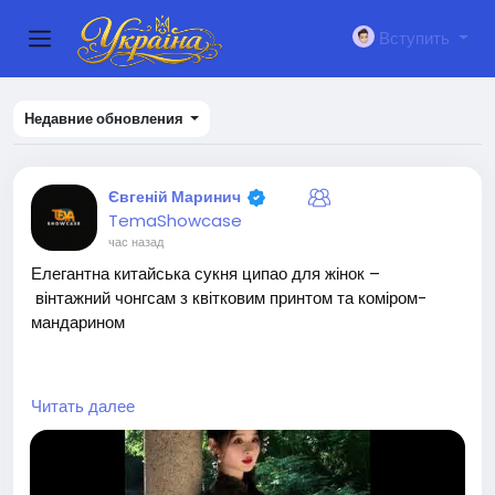
Вступить
Недавние обновления
Євгеній Маринич
TemaShowcase
час назад
Елегантна китайська сукня ципао для жінок –
вінтажний чонгсам з квітковим принтом та коміром-
мандарином
Елегантна китайська сукня ципао –
Читать далее
традиційний весільний та сценічний костюм, довга сукн
я з коміром-
мандарином, силует для весілля та культурних подій (с