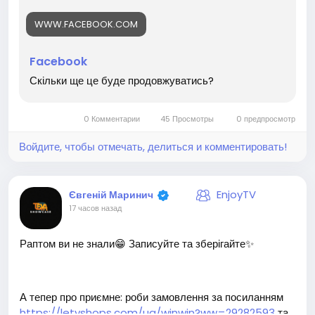
WWW.FACEBOOK.COM
Facebook
Скільки ще це буде продовжуватись?
0 Комментарии
45 Просмотры
0 предпросмотр
Войдите, чтобы отмечать, делиться и комментировать!
EnjoyTV
Євгеній Маринич
17 часов назад
Раптом ви не знали😁 Записуйте та зберігайте✨
А тепер про приємне: роби замовлення за посиланням
https://letyshops.com/ua/winwin?ww=29282593
та