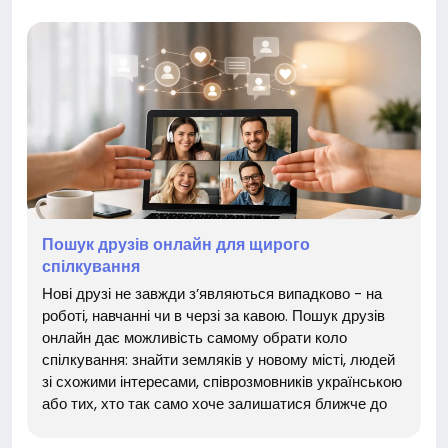
кусняшка #смачно #корисно #їжа #перекус #шопінг
#подарунок #купить #магазин #товар #онлайн
Пошук друзів онлайн для щирого
спілкування
Нові друзі не завжди з’являються випадково - на
роботі, навчанні чи в черзі за кавою. Пошук друзів
онлайн дає можливість самому обрати коло
спілкування: знайти земляків у новому місті, людей
зі схожими інтересами, співрозмовників українською
або тих, хто так само хоче залишатися ближче до
України, де б не жив. Для багатьох це не про
кількість контактів у профілі. Це про відчуття, що