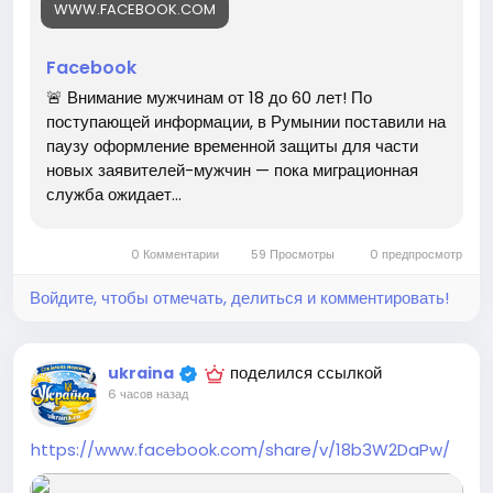
шопінг #покупки #купити #купую #торгівля ля #магаз
WWW.FACEBOOK.COM
ин #шопоголік #онлайншопінг #товар #модель #дівчи
на #жінка
Facebook
🚨 Внимание мужчинам от 18 до 60 лет! По
поступающей информации, в Румынии поставили на
паузу оформление временной защиты для части
новых заявителей-мужчин — пока миграционная
служба ожидает...
0 Комментарии
59 Просмотры
0 предпросмотр
Войдите, чтобы отмечать, делиться и комментировать!
поделился ссылкой
ukraina
6 часов назад
https://www.facebook.com/share/v/18b3W2DaPw/