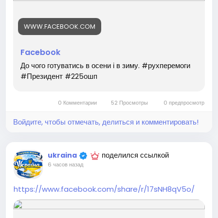
WWW.FACEBOOK.COM
Facebook
До чого готуватись в осени і в зиму. #рухперемоги
#Президент #225ошп
0 Комментарии
52 Просмотры
0 предпросмотр
Войдите, чтобы отмечать, делиться и комментировать!
поделился ссылкой
ukraina
6 часов назад
https://www.facebook.com/share/r/17sNH8qV5o/