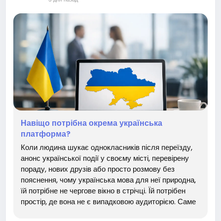
Навіщо потрібна окрема українська
платформа?
Коли людина шукає однокласників після переїзду,
анонс української події у своєму місті, перевірену
пораду, нових друзів або просто розмову без
пояснення, чому українська мова для неї природна,
їй потрібне не чергове вікно в стрічці. Їй потрібен
простір, де вона не є випадковою аудиторією. Саме
тому питання, навіщо потрібна окрема українська